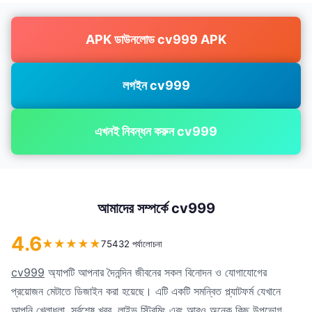
APK ডাউনলোড cv999 APK
লগইন cv999
এখনই নিবন্ধন করুন cv999
আমাদের সম্পর্কে cv999
4.6
★
★
★
★
★
75432 পর্যালোচনা
cv999
অ্যাপটি আপনার দৈনন্দিন জীবনের সকল বিনোদন ও যোগাযোগের
প্রয়োজন মেটাতে ডিজাইন করা হয়েছে। এটি একটি সমন্বিত প্ল্যাটফর্ম যেখানে
আপনি খেলাধুলা, সর্বশেষ খবর, লাইভ স্ট্রিমিং এবং আরও অনেক কিছু উপভোগ