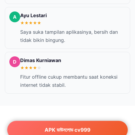
Ayu Lestari
A
★
★
★
★
★
Saya suka tampilan aplikasinya, bersih dan
tidak bikin bingung.
Dimas Kurniawan
D
★
★
★
★
☆
Fitur offline cukup membantu saat koneksi
internet tidak stabil.
APK ডাউনলোড cv999