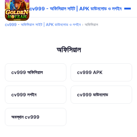
cv999 - অফিসিয়াল সাইট | APK ডাউনলোড ও লগইন
cv999 - অফিসিয়াল সাইট | APK ডাউনলোড ও লগইন
›
অফিসিয়াল
অফিসিয়াল
cv999 অফিসিয়াল
cv999 APK
cv999 লগইন
cv999 ডাউনলোড
অবস্থান cv999