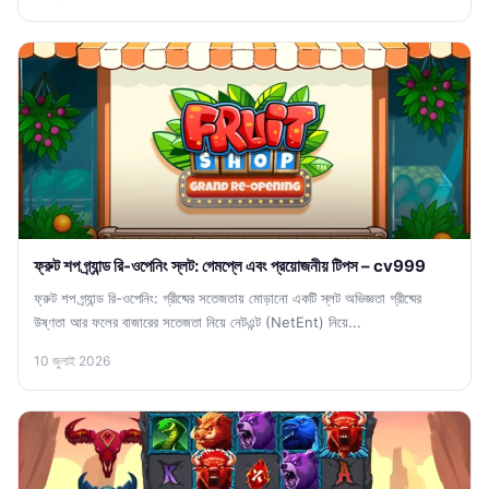
ফ্রুট শপ গ্র্যান্ড রি-ওপেনিং স্লট: গেমপ্লে এবং প্রয়োজনীয় টিপস – cv999
ফ্রুট শপ গ্র্যান্ড রি-ওপেনিং: গ্রীষ্মের সতেজতায় মোড়ানো একটি স্লট অভিজ্ঞতা গ্রীষ্মের
উষ্ণতা আর ফলের বাজারের সতেজতা নিয়ে নেটএন্ট (NetEnt) নিয়ে...
10 জুলাই 2026