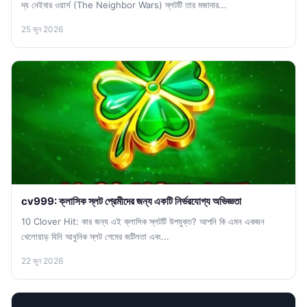
দ্য নেইবার ওয়ার্স (The Neighbor Wars) স্লটটি তার মজাদার...
25 জুন 2026
cv999: ক্লাসিক স্লট প্রেমীদের জন্য একটি নির্ভরযোগ্য অভিজ্ঞতা
10 Clover Hit: কার জন্য এই ক্লাসিক স্লটটি উপযুক্ত? আপনি কি এমন একজন
খেলোয়াড় যিনি আধুনিক স্লট গেমের জটিলতা এবং...
22 জুন 2026