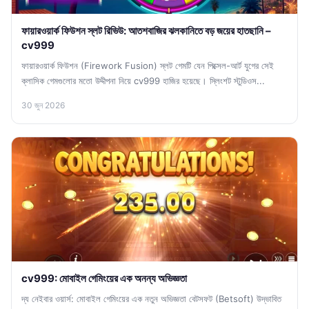
ফায়ারওয়ার্ক ফিউশন স্লট রিভিউ: আতশবাজির ঝলকানিতে বড় জয়ের হাতছানি –
cv999
ফায়ারওয়ার্ক ফিউশন (Firework Fusion) স্লট গেমটি যেন পিক্সেল-আর্ট যুগের সেই
ক্লাসিক গেমগুলোর মতো উদ্দীপনা নিয়ে cv999 হাজির হয়েছে। স্লিংশট স্টুডিওস...
30 জুন 2026
cv999: মোবাইল গেমিংয়ের এক অনন্য অভিজ্ঞতা
দ্য নেইবার ওয়ার্স: মোবাইল গেমিংয়ের এক নতুন অভিজ্ঞতা বেটসফট (Betsoft) উদ্ভাবিত